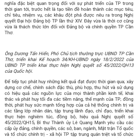
nghĩa đặc biệt quan trọng đối với sự phát triển của TP trong
thời gian tới, trước hết là tạo tiền đề hoàn thành các mục tiêu,
chỉ tiêu, nhiệm vụ, các khâu đột phá được nêu ra trong Nghị
quyết Đại hội Đảng bộ TP lần thứ XIV. Đây vừa là thời cơ cũng
vừa là thách thức lớn đối với Đảng bộ và chính quyền TP Cần
Thơ.
Ông Dương Tấn Hiển, Phó Chủ tịch thường trực UBND TP Cần
Thơ, triển khai
Kế hoạch 34/KH-UBND ngày 18/2/2022 của
UBND TP triển khai thực hiện Nghị quyết số 45/2022/QH13
của Quốc hội.
Để tiếp tục phát huy những kết quả đạt được thời gian qua; xây
dựng cơ chế, chính sách đặc thù, phù hợp, thu hút và sử dụng
có hiệu quả các nguồn lực của mọi thành phần kinh tế; khai
thác và phát huy tối đa các tiềm năng, thế mạnh của TP; đồng
thời, phát huy sức mạnh tổng hợp của cả hệ thống chính trị và
các tầng lớp nhân dân, tập trung lãnh đạo, chỉ đạo, triển khai
thực hiện nghiêm túc, đồng bộ, hiệu quả Nghị quyết số
45/2022/QH15, Bí thư Thành ủy Lê Quang Mạnh yêu cầu các
cấp ủy đảng, chính quyền, các sở, ban, ngành, Mặt trận Tổ quốc
và tổ chức chính trị - xã hội TP tập trung quán triệt và tổ chức