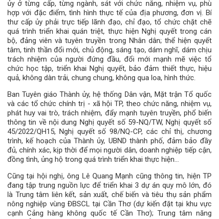
ủy ở từng cấp, từng ngành, sát với chức năng, nhiệm vụ, phù
hợp với đặc điểm, tình hình thực tế của địa phương, đơn vị. Bí
thư cấp ủy phải trực tiếp lãnh đạo, chỉ đạo, tổ chức chặt chẽ
quá trình triển khai quán triệt, thực hiện Nghị quyết trong cán
bộ, đảng viên và tuyên truyền trong Nhân dân; thể hiện quyết
tâm, tinh thần đổi mới, chủ động, sáng tạo, dám nghĩ, dám chịu
trách nhiệm của người đứng đầu, đổi mới mạnh mẽ việc tổ
chức học tập, triển khai Nghị quyết, bảo đảm thiết thực, hiệu
quả, không dàn trải, chung chung, không qua loa, hình thức.
Ban Tuyên giáo Thành ủy, hệ thống Dân vận, Mặt trận Tổ quốc
và các tổ chức chính trị - xã hội TP, theo chức năng, nhiệm vụ,
phát huy vai trò, trách nhiệm, đẩy mạnh tuyên truyền, phổ biến
thông tin về nội dung Nghị quyết số 59-NQ/TW, Nghị quyết số
45/2022/QH15, Nghị quyết số 98/NQ-CP, các chỉ thị, chương
trình, kế hoạch của Thành ủy, UBND thành phố, đảm bảo đầy
đủ, chính xác, kịp thời để mọi người dân, doanh nghiệp tiếp cận,
đồng tình, ủng hộ trong quá trình triển khai thực hiện...
Cũng tại hội nghị, ông Lê Quang Mạnh cũng thông tin, hiện TP
đang tập trung nguồn lực để triển khai 3 dự án quy mô lớn, đó
là Trung tâm liên kết, sản xuất, chế biến và tiêu thụ sản phẩm
nông nghiệp vùng ĐBSCL tại Cần Thơ (dự kiến đặt tại khu vực
cạnh Cảng hàng không quốc tế Cần Thơ); Trung tâm năng