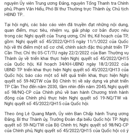
nguyên Ủy viên Trung ương Đảng, nguyên Tổng Thanh tra Chính
phủ; Phạm Văn Hiểu, Phó Bí thư Thường trực Thành ủy, Chủ tịch
HĐND TP…
Tại hội nghị, các báo cáo viên đã truyền đạt những nội dung,
quan điểm, mục tiêu, nhiệm vụ, giải pháp cơ bản được nêu
trong các Nghị quyết của Trung ương, Chỉ thị, Kế hoạch của TP,
gồm: Nghị quyết số 45/2022/QH15 ngày 11/1/2022 của Quốc
hội về thí điểm một số cơ chế, chính sách đặc thù phát triển TP
Cần Thơ; Chỉ thị 05-CT/TU ngày 22/2/2022 của Ban Thường vụ
Thành ủy về triển khai thực hiện Nghị quyết số 45/2022/QH15
của Quốc hội; Kế hoạch 34/KH-UBND ngày 18/2/2022 của
UBND TP triển khai thực hiện Nghị quyết số 45/2022/QH13 của
Quốc hội; báo cáo một số kết quả triển khai, thực hiện Nghị
quyết số 59-NQTW của Bộ Chính trị về xây dựng và phát triển
TP Cần Thơ đến năm 2030, tầm nhìn đến năm 2045; Nghị quyết
số 98/NQ-CP của Chính phủ về ban hành Chương trình hành
động của Chính phủ thực hiện Nghị quyết số 19-NQ/TW và
Nghị quyết số 45/2022/QH15 của Quốc hội.
Theo ông Lê Quang Mạnh, Ủy viên Ban Chấp hành Trung ương
Đảng, Bí thư Thành ủy, Trưởng Đoàn đại biểu Quốc hội TP: Nghị
quyết số 59-NQ/TW của Bộ Chính trị; Nghị quyết số 98/NQ-CP
của Chính phủ; Nghị quyết số 45/2022/QH15 của Quốc hội có ý