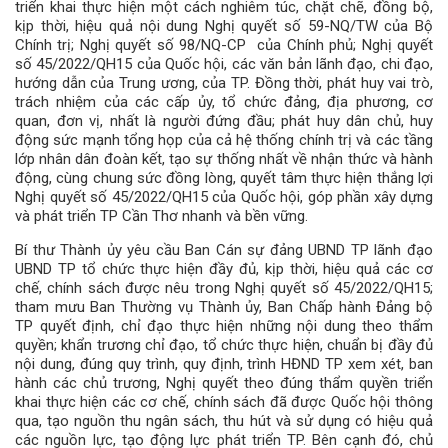
triển khai thực hiện một cách nghiêm túc, chặt chẽ, đồng bộ,
kịp thời, hiệu quả nội dung Nghị quyết số 59-NQ/TW của Bộ
Chính trị; Nghị quyết số 98/NQ-CP của Chính phủ; Nghị quyết
số 45/2022/QH15 của Quốc hội, các văn bản lãnh đạo, chi đạo,
hướng dẫn của Trung ương, của TP. Đồng thời, phát huy vai trò,
trách nhiệm của các cấp ủy, tổ chức đảng, địa phương, cơ
quan, đơn vị, nhất là người đứng đầu; phát huy dân chủ, huy
động sức mạnh tổng họp của cả hệ thống chính trị và các tầng
lớp nhân dân đoàn kết, tạo sự thống nhất về nhận thức và hành
động, cùng chung sức đồng lòng, quyết tâm thực hiện thắng lợi
Nghị quyết số 45/2022/QH15 của Quốc hội, góp phần xây dựng
và phát triển TP Cần Thơ nhanh và bền vững.
Bí thư Thành ủy yêu cầu Ban Cán sự đảng UBND TP lãnh đạo
UBND TP tổ chức thực hiện đầy đủ, kịp thời, hiệu quả các cơ
chế, chính sách được nêu trong Nghị quyết số 45/2022/QH15;
tham mưu Ban Thường vụ Thành ủy, Ban Chấp hành Đảng bộ
TP quyết định, chỉ đạo thực hiện những nội dung theo thẩm
quyền; khẩn trương chỉ đạo, tổ chức thực hiện, chuẩn bị đầy đủ
nội dung, đúng quy trình, quy định, trình HĐND TP xem xét, ban
hành các chủ trương, Nghị quyết theo đúng thẩm quyền triển
khai thực hiện các cơ chế, chính sách đã được Quốc hội thông
qua, tạo nguồn thu ngân sách, thu hút và sử dụng có hiệu quả
các nguồn lực, tạo động lực phát triển TP. Bên cạnh đó, chủ