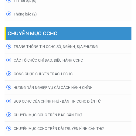
Tin nổi bật (0)
Thông báo (2)
CHUYÊN MỤC CCHC
TRANG THÔNG TIN CCHC SỞ, NGÀNH, ĐỊA PHƯƠNG
CÁC TỔ CHỨC CHỈ ĐẠO, ĐIỀU HÀNH CCHC
CÔNG CHỨC CHUYÊN TRÁCH CCHC
HƯỚNG DẪN NGHIỆP VỤ CẢI CÁCH HÀNH CHÍNH
BCĐ CCHC CỦA CHÍNH PHỦ - BẢN TIN CCHC ĐIỆN TỬ
CHUYÊN MỤC CCHC TRÊN BÁO CẦN THƠ
CHUYÊN MỤC CCHC TRÊN ĐÀI TRUYỀN HÌNH CẦN THƠ