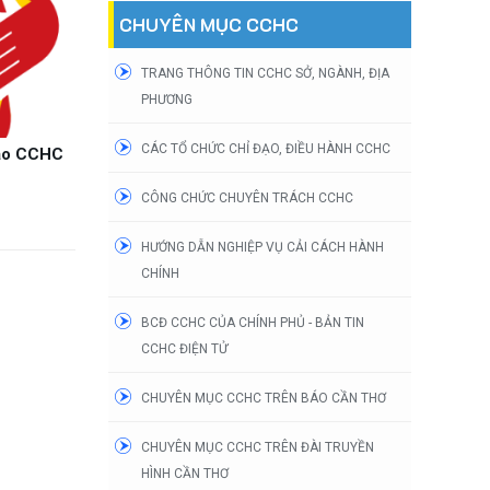
CHUYÊN MỤC CCHC
TRANG THÔNG TIN CCHC SỞ, NGÀNH, ĐỊA
PHƯƠNG
CÁC TỔ CHỨC CHỈ ĐẠO, ĐIỀU HÀNH CCHC
đạo CCHC
CÔNG CHỨC CHUYÊN TRÁCH CCHC
HƯỚNG DẪN NGHIỆP VỤ CẢI CÁCH HÀNH
CHÍNH
BCĐ CCHC CỦA CHÍNH PHỦ - BẢN TIN
CCHC ĐIỆN TỬ
CHUYÊN MỤC CCHC TRÊN BÁO CẦN THƠ
CHUYÊN MỤC CCHC TRÊN ĐÀI TRUYỀN
HÌNH CẦN THƠ