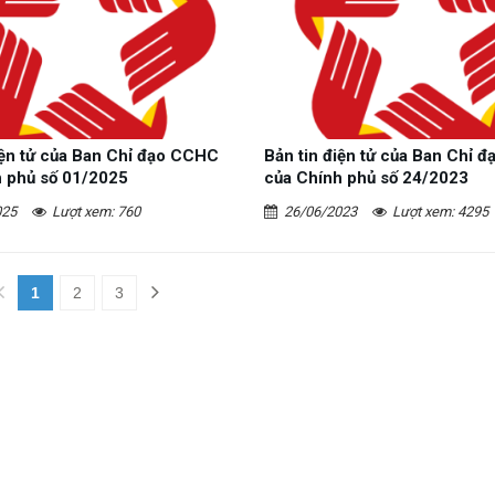
iện tử của Ban Chỉ đạo CCHC
Bản tin điện tử của Ban Chỉ 
h phủ số 01/2025
của Chính phủ số 24/2023
025
Lượt xem: 760
26/06/2023
Lượt xem: 4295
1
2
3
(current)