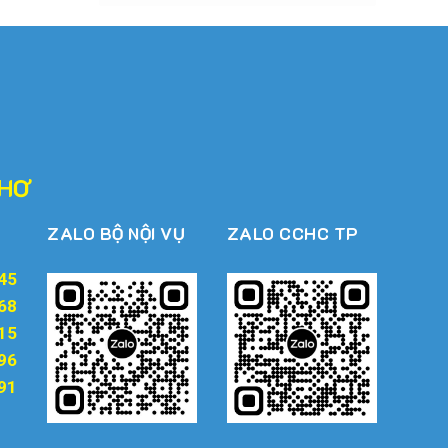
THƠ
ZALO BỘ NỘI VỤ
ZALO CCHC TP
45
68
15
96
91