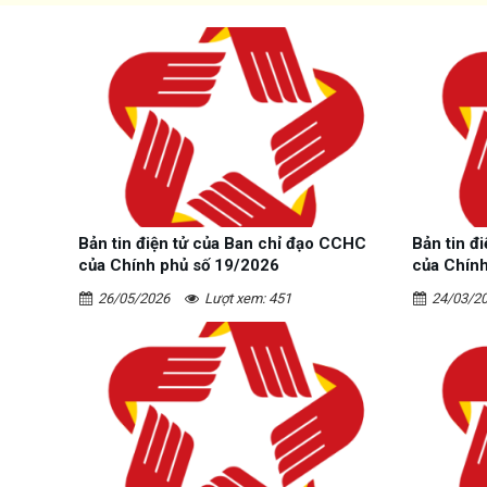
Bản tin điện tử của Ban chỉ đạo CCHC
Bản tin đ
của Chính phủ số 19/2026
của Chín
26/05/2026
Lượt xem: 451
24/03/2