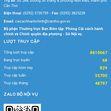
Trụ sở:
Số 288, đường 30 tháng 4, phường Ninh Kiều, thành phố
Cần Thơ
Điện thoại:
(0292) 3730759
-
Fax:
(0292) 3825228
Email:
caicachhanhchinh@cantho.gov.vn
Bộ phận Thường trực Ban Biên tập: Phòng Cải cách hành
chính và Chính quyền địa phương - Sở Nội vụ.
LƯỢT TRUY CẬP
Tổng lượt truy cập:
8610667
Đang trực tuyến:
68
Truy cập hôm nay:
829
Truy cập tuần:
35700
Truy cập tháng:
48797
ZALO BỘ NỘI VỤ