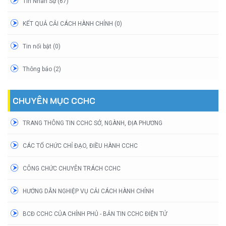
Tin Nhân Sự (67)
KẾT QUẢ CẢI CÁCH HÀNH CHÍNH (0)
Tin nổi bật (0)
Thông báo (2)
CHUYÊN MỤC CCHC
TRANG THÔNG TIN CCHC SỞ, NGÀNH, ĐỊA PHƯƠNG
CÁC TỔ CHỨC CHỈ ĐẠO, ĐIỀU HÀNH CCHC
CÔNG CHỨC CHUYÊN TRÁCH CCHC
HƯỚNG DẪN NGHIỆP VỤ CẢI CÁCH HÀNH CHÍNH
BCĐ CCHC CỦA CHÍNH PHỦ - BẢN TIN CCHC ĐIỆN TỬ