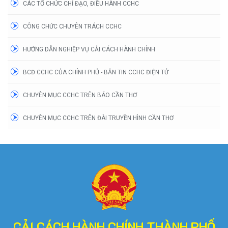
CÁC TỔ CHỨC CHỈ ĐẠO, ĐIỀU HÀNH CCHC
CÔNG CHỨC CHUYÊN TRÁCH CCHC
HƯỚNG DẪN NGHIỆP VỤ CẢI CÁCH HÀNH CHÍNH
BCĐ CCHC CỦA CHÍNH PHỦ - BẢN TIN CCHC ĐIỆN TỬ
CHUYÊN MỤC CCHC TRÊN BÁO CẦN THƠ
CHUYÊN MỤC CCHC TRÊN ĐÀI TRUYỀN HÌNH CẦN THƠ
CẢI CÁCH HÀNH CHÍNH THÀNH PHỐ