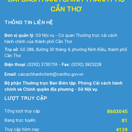
CẦN THƠ
THÔNG TIN LIÊN HỆ
Đơn vị quản lý:
Sở Nội vụ - Cơ quan Thường trực cải cách
hành chính của thành phố Cần Thơ
Trụ sở:
Số 288, đường 30 tháng 4, phường Ninh Kiều, thành phố
Cần Thơ
Điện thoại:
(0292) 3730759
-
Fax:
(0292) 3825228
Email:
caicachhanhchinh@cantho.gov.vn
Bộ phận Thường trực Ban Biên tập: Phòng Cải cách hành
chính và Chính quyền địa phương - Sở Nội vụ.
LƯỢT TRUY CẬP
Tổng lượt truy cập:
8603045
Đang trực tuyến:
81
Truy cập hôm nay:
4139