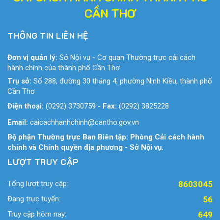
CẦN THƠ
THÔNG TIN LIÊN HỆ
Đơn vị quản lý:
Sở Nội vụ - Cơ quan Thường trực cải cách
hành chính của thành phố Cần Thơ
Trụ sở:
Số 288, đường 30 tháng 4, phường Ninh Kiều, thành phố
Cần Thơ
Điện thoại:
(0292) 3730759
-
Fax:
(0292) 3825228
Email:
caicachhanhchinh@cantho.gov.vn
Bộ phận Thường trực Ban Biên tập: Phòng Cải cách hành
chính và Chính quyền địa phương - Sở Nội vụ.
LƯỢT TRUY CẬP
Tổng lượt truy cập:
8603045
Đang trực tuyến:
56
Truy cập hôm nay:
649