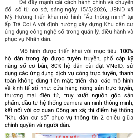
Để đẩy mạnh cải cách hành chính và chuyển
đổi số từ cơ sở, sáng ngày 15/5/2026, UBND xã
Mỹ Hương triển khai mô hình “Ấp thông minh” tại
ấp Trà Coi A với định hướng xây dựng Khu dân cư
ứng dụng công nghệ số trong quản lý, điều hành và
phục vụ Nhân dân.
Mô hình được triển khai với mục tiêu:
100%
hộ dân trong ấp được tuyên truyền, phổ cập kỹ
năng số cơ bản; 80% hộ dân cài đặt VNeID, sử
dụng các ứng dụng dịch vụ công trực tuyến, thanh
toán
không dùng tiền mặt
; triển khai các mô hình
về kinh tế số như: cửa hàng nông sản trực tuyến,
thương mại điện tử, truy xuất nguồn gốc sản
phẩm; đầu tư hệ thống camera an ninh thông minh,
kết nối với cơ quan Công an xã; thí điểm hệ thống
“Khu dân cư số” phục vụ thông tin 2 chiều giữa
chính
quyền và người dân.