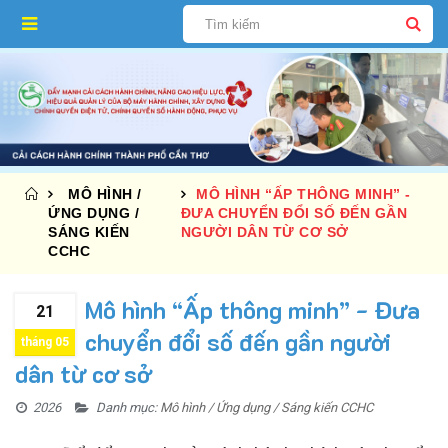
MÔ HÌNH /
MÔ HÌNH “ẤP THÔNG MINH” -
ỨNG DỤNG /
ĐƯA CHUYỂN ĐỔI SỐ ĐẾN GẦN
SÁNG KIẾN
NGƯỜI DÂN TỪ CƠ SỞ
CCHC
Mô hình “Ấp thông minh” - Đưa
21
chuyển đổi số đến gần người
tháng 05
dân từ cơ sở
2026
Danh mục:
Mô hình / Ứng dụng / Sáng kiến CCHC