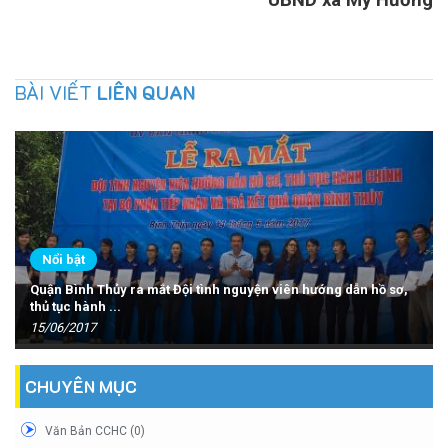
BÀI VIẾT
LIÊN QUAN
Nổi bật
Quận Bình Thủy ra mắt Đội tình nguyện viên hướng dẫn hồ sơ,
thủ tục hành ...
15/06/2017
CHUYÊN MỤC
Văn Bản CCHC (0)