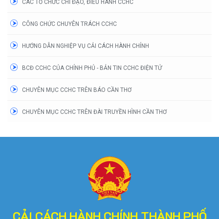
CÁC TỔ CHỨC CHỈ ĐẠO, ĐIỀU HÀNH CCHC
CÔNG CHỨC CHUYÊN TRÁCH CCHC
HƯỚNG DẪN NGHIỆP VỤ CẢI CÁCH HÀNH CHÍNH
BCĐ CCHC CỦA CHÍNH PHỦ - BẢN TIN CCHC ĐIỆN TỬ
CHUYÊN MỤC CCHC TRÊN BÁO CẦN THƠ
CHUYÊN MỤC CCHC TRÊN ĐÀI TRUYỀN HÌNH CẦN THƠ
CẢI CÁCH HÀNH CHÍNH THÀNH PHỐ