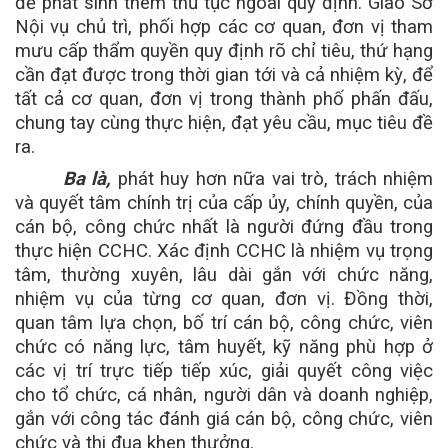
để phát sinh thêm thủ tục ngoài quy định. Giao Sở
Nội vụ chủ trì, phối hợp các cơ quan, đơn vị tham
mưu cấp thẩm quyền quy định rõ chỉ tiêu, thứ hạng
cần đạt được trong thời gian tới và cả nhiệm kỳ, để
tất cả cơ quan, đơn vị trong thành phố phấn đấu,
chung tay cùng thực hiện, đạt yêu cầu, mục tiêu đề
ra.
Ba là,
phát huy hơn nữa vai trò, trách nhiệm
và quyết tâm chính trị của cấp ủy, chính quyền, của
cán bộ, công chức nhất là người đứng đầu trong
thực hiện CCHC. Xác định CCHC là nhiệm vụ trọng
tâm, thường xuyên, lâu dài gắn với chức năng,
nhiệm vụ của từng cơ quan, đơn vị. Đồng thời,
quan tâm lựa chọn, bố trí cán bộ, công chức, viên
chức có năng lực, tâm huyết, kỹ năng phù hợp ở
các vị trí trực tiếp tiếp xúc, giải quyết công việc
cho tổ chức, cá nhân, người dân và doanh nghiệp,
gắn với công tác đánh giá cán bộ, công chức, viên
chức và thi đua
khen thưởng.