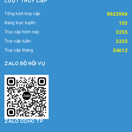
LƯỢT TRUY CẬP
Tổng lượt truy cập:
8622066
Đang trực tuyến:
103
Truy cập hôm nay:
3255
Truy cập tuần:
3255
Truy cập tháng:
54612
ZALO BỘ NỘI VỤ
ZALO CCHC TP