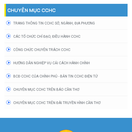
CHUYÊN MỤC CCHC
TRANG THÔNG TIN CCHC SỞ, NGÀNH, ĐỊA PHƯƠNG
CÁC TỔ CHỨC CHỈ ĐẠO, ĐIỀU HÀNH CCHC
CÔNG CHỨC CHUYÊN TRÁCH CCHC
HƯỚNG DẪN NGHIỆP VỤ CẢI CÁCH HÀNH CHÍNH
BCĐ CCHC CỦA CHÍNH PHỦ - BẢN TIN CCHC ĐIỆN TỬ
CHUYÊN MỤC CCHC TRÊN BÁO CẦN THƠ
CHUYÊN MỤC CCHC TRÊN ĐÀI TRUYỀN HÌNH CẦN THƠ