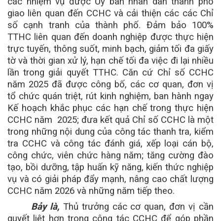
các nhiệm vụ được Ủy ban nhân dân thành phố
giao liên quan đến CCHC và cải thiện các các Chỉ
số cạnh tranh của thành phố. Đảm bảo 100%
TTHC liên quan đến doanh nghiệp được thực hiện
trực tuyến, thông suốt, minh bạch, giảm tối đa giấy
tờ và thời gian xử lý, hạn chế tối đa việc đi lại nhiều
lần trong giải quyết TTHC. Căn cứ Chỉ số CCHC
năm 2025 đã được công bố, các cơ quan, đơn vị
tổ chức quán triệt, rút kinh nghiệm, ban hành ngay
Kế hoạch khắc phục các hạn chế trong thực hiện
CCHC năm 2025; đưa kết quả Chỉ số CCHC là một
trong những nội dung của công tác thanh tra, kiểm
tra CCHC và công tác đánh giá, xếp loại cán bộ,
công chức, viên chức hàng năm; tăng cường đào
tạo, bồi dưỡng, tập huấn kỹ năng, kiến thức nghiệp
vụ và có giải pháp đẩy mạnh, nâng cao chất lượng
CCHC năm 2026 và những năm tiếp theo.
Bảy là,
Thủ trưởng các cơ quan, đơn vị cần
quyết liệt hơn trong công tác CCHC để góp phần