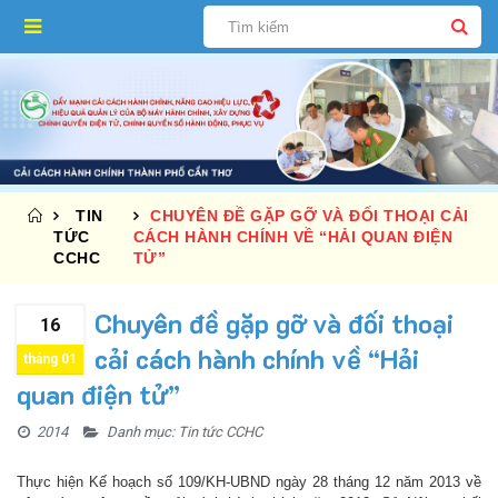
TIN
CHUYÊN ĐỀ GẶP GỠ VÀ ĐỐI THOẠI CẢI
TỨC
CÁCH HÀNH CHÍNH VỀ “HẢI QUAN ĐIỆN
CCHC
TỬ”
Chuyên đề gặp gỡ và đối thoại
16
cải cách hành chính về “Hải
tháng 01
quan điện tử”
2014
Danh mục:
Tin tức CCHC
Thực hiện Kế hoạch số 109/KH-UBND ngày 28 tháng 12 năm 2013 về