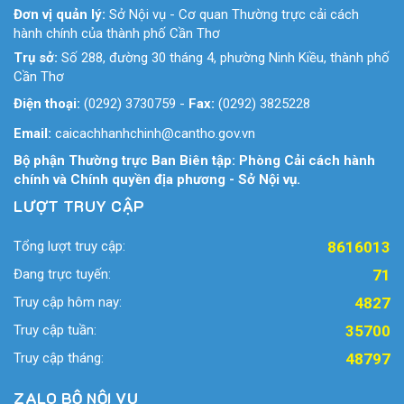
Đơn vị quản lý:
Sở Nội vụ - Cơ quan Thường trực cải cách
hành chính của thành phố Cần Thơ
Trụ sở:
Số 288, đường 30 tháng 4, phường Ninh Kiều, thành phố
Cần Thơ
Điện thoại:
(0292) 3730759
-
Fax:
(0292) 3825228
Email:
caicachhanhchinh@cantho.gov.vn
Bộ phận Thường trực Ban Biên tập: Phòng Cải cách hành
chính và Chính quyền địa phương - Sở Nội vụ.
LƯỢT TRUY CẬP
Tổng lượt truy cập:
8616013
Đang trực tuyến:
71
Truy cập hôm nay:
4827
Truy cập tuần:
35700
Truy cập tháng:
48797
ZALO BỘ NỘI VỤ