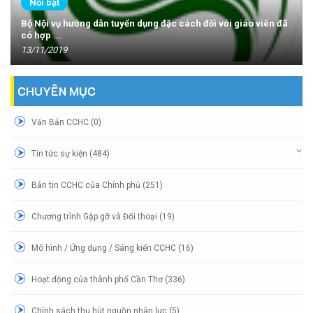
Nổi bật
Bộ Nội vụ hướng dẫn tuyển dụng đặc cách đối với giáo viên đã
có hợp ...
13/11/2019
CHUYÊN MỤC
Văn Bản CCHC (0)
Tin tức sự kiện (484)
Bản tin CCHC của Chính phủ (251)
Chương trình Gặp gỡ và Đối thoại (19)
Mô hình / Ứng dụng / Sáng kiến CCHC (16)
Hoạt động của thành phố Cần Thơ (336)
Chính sách thu hút nguồn nhân lực (5)