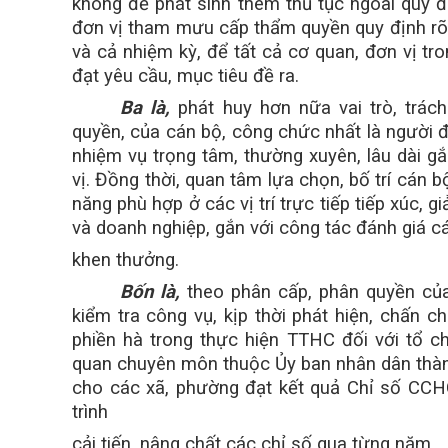
không để phát sinh thêm thủ tục ngoài quy đị
đơn vị tham mưu cấp thẩm quyền quy định rõ c
và cả nhiệm kỳ, để tất cả cơ quan, đơn vị tr
đạt yêu cầu, mục tiêu đề ra.
Ba là,
phát huy hơn nữa vai trò, trách
quyền, của cán bộ, công chức nhất là người
nhiệm vụ trọng tâm, thường xuyên, lâu dài g
vị. Đồng thời, quan tâm lựa chọn, bố trí cán 
năng phù hợp ở các vị trí trực tiếp tiếp xúc, 
và doanh nghiệp, gắn với công tác đánh giá c
khen thưởng.
Bốn là,
theo phân cấp, phân quyền của
kiểm tra công vụ, kịp thời phát hiện, chấn c
phiền hà trong thực hiện TTHC đối với tổ c
quan chuyên môn thuộc Ủy ban nhân dân thàn
cho các xã, phường đạt kết quả Chỉ số CCHC
trình
cải tiến, nâng chất các chỉ số qua từng năm.