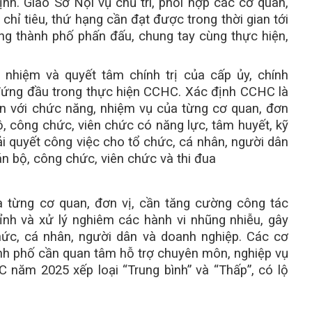
nh. Giao Sở Nội vụ chủ trì, phối hợp các cơ quan,
hỉ tiêu, thứ hạng cần đạt được trong thời gian tới
ong thành phố phấn đấu, chung tay cùng thực hiện,
 nhiệm và quyết tâm chính trị của cấp ủy, chính
 đứng đầu trong thực hiện CCHC. Xác định CCHC là
ắn với chức năng, nhiệm vụ của từng cơ quan, đơn
bộ, công chức, viên chức có năng lực, tâm huyết, kỹ
giải quyết công việc cho tổ chức, cá nhân, người dân
án bộ, công chức, viên chức và thi đua
 từng cơ quan, đơn vị, cần tăng cường công tác
hỉnh và xử lý nghiêm các hành vi nhũng nhiễu, gây
hức, cá nhân, người dân và doanh nghiệp. Các cơ
h phố cần quan tâm hỗ trợ chuyên môn, nghiệp vụ
 năm 2025 xếp loại “Trung bình” và “Thấp”, có lộ