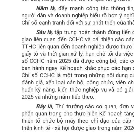
Năm là,
đẩy mạnh công tác thông tin,
người dân và doanh nghiệp hiểu rõ hơn ý nghĩ
Chỉ số cạnh tranh đối với sự phát triển của th
Sáu là,
tập trung hoàn thành đúng tiến
giao liên quan đến CCHC và cải thiện các c
TTHC liên quan đến doanh nghiệp được thực hi
giấy tờ và thời gian xử lý, hạn chế tối đa việ
số CCHC năm 2025 đã được công bố, các cơ q
ban hành ngay Kế hoạch khắc phục các hạn 
Chỉ số CCHC là một trong những nội dung củ
đánh giá, xếp loại cán bộ, công chức, viên 
huấn kỹ năng, kiến thức nghiệp vụ và có g
2026 và những năm tiếp theo.
Bảy là,
Thủ trưởng các cơ quan, đơn vị
phần quan trọng cho thực hiện Kế hoạch tăng
thiện tổ chức bộ máy theo chỉ đạo của cấp 
triển kinh tế - xã hội được giao trong năm 202