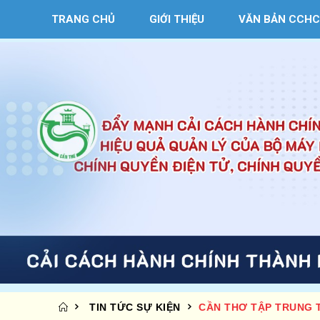
TRANG CHỦ
GIỚI THIỆU
VĂN BẢN CCHC
TIN TỨC SỰ KIỆN
CẦN THƠ TẬP TRUNG T