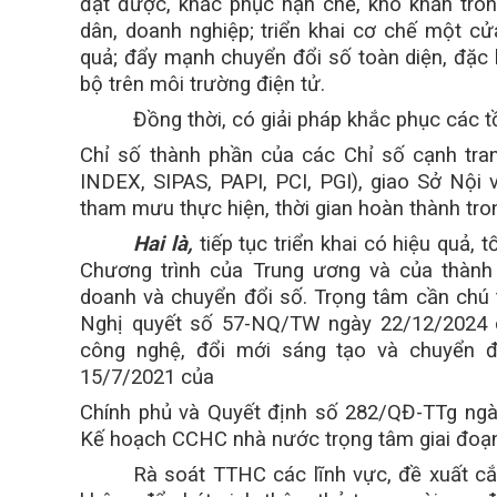
đạt được, khắc phục hạn chế, khó khăn tro
dân, doanh nghiệp; triển khai cơ chế một cử
quả; đẩy mạnh chuyển đổi số toàn diện, đặc b
bộ trên môi trường điện tử.
Đồng thời, có giải pháp khắc phục các tồ
Chỉ số thành phần của các Chỉ số cạnh tr
INDEX, SIPAS, PAPI, PCI, PGI), giao Sở Nội v
tham mưu thực hiện, thời gian hoàn thành tro
Hai là,
tiếp tục triển khai có hiệu quả, 
Chương trình của Trung ương và của thành
doanh và chuyển đổi số. Trọng tâm cần chú t
Nghị quyết số 57-NQ/TW ngày 22/12/2024 củ
công nghệ, đổi mới sáng tạo và chuyển đ
15/7/2021 của
Chính phủ và Quyết định số 282/QĐ-TTg ng
Kế hoạch CCHC nhà nước trọng tâm giai đoạn
Rà soát TTHC các lĩnh vực, đề xuất cắt