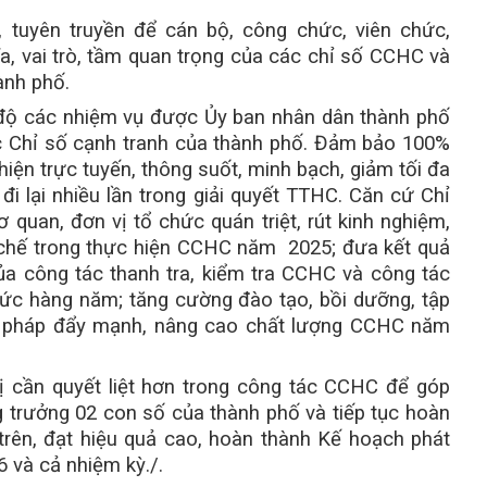
 tuyên truyền để cán bộ, công chức, viên chức,
a, vai trò, tầm quan trọng của các chỉ số CCHC và
ành phố.
 độ các nhiệm vụ được Ủy ban nhân dân thành phố
ác Chỉ số cạnh tranh của thành phố. Đảm bảo 100%
ện trực tuyến, thông suốt, minh bạch, giảm tối đa
c đi lại nhiều lần trong giải quyết TTHC. Căn cứ Chỉ
uan, đơn vị tổ chức quán triệt, rút kinh nghiệm,
chế trong thực hiện CCHC năm 2025; đưa kết quả
a công tác thanh tra, kiểm tra CCHC và công tác
chức hàng năm; tăng cường đào tạo, bồi dưỡng, tập
iải pháp đẩy mạnh, nâng cao chất lượng CCHC năm
 cần quyết liệt hơn trong công tác CCHC để góp
 trưởng 02 con số của thành phố và tiếp tục hoàn
trên, đạt hiệu quả cao, hoàn thành Kế hoạch phát
6 và cả nhiệm kỳ./.