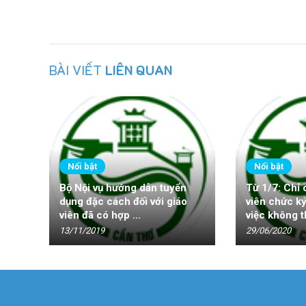
BÀI VIẾT
LIÊN QUAN
Nổi bật
Nổi bật
Bộ Nội vụ hướng dẫn tuyển
Từ 1/7: Chỉ
dụng đặc cách đối với giáo
viên chức k
viên đã có hợp ...
việc không th
13/11/2019
29/06/2020