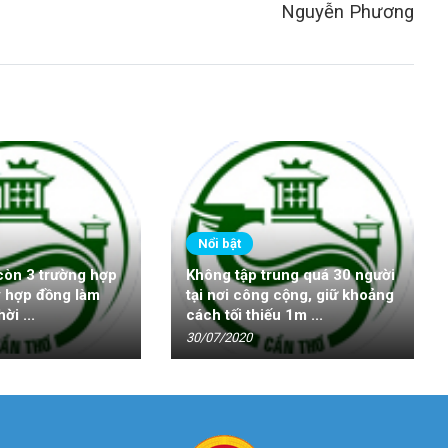
Nguyễn Phương
Nổi bật
 còn 3 trường hợp
Không tập trung quá 30 người
ý hợp đồng làm
tại nơi công cộng, giữ khoảng
ời ...
cách tối thiếu 1m ...
30/07/2020