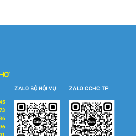
năm 2015...
của sở, ban, ngành, Ủy .
13/07/2016
13/07/2016
THƠ
ZALO BỘ NỘI VỤ
ZALO CCHC TP
45
73
86
96
91