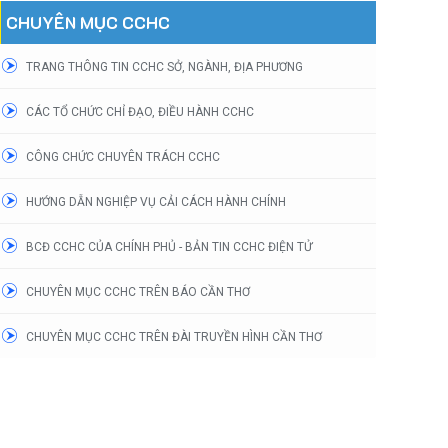
CHUYÊN MỤC CCHC
TRANG THÔNG TIN CCHC SỞ, NGÀNH, ĐỊA PHƯƠNG
CÁC TỔ CHỨC CHỈ ĐẠO, ĐIỀU HÀNH CCHC
CÔNG CHỨC CHUYÊN TRÁCH CCHC
HƯỚNG DẪN NGHIỆP VỤ CẢI CÁCH HÀNH CHÍNH
BCĐ CCHC CỦA CHÍNH PHỦ - BẢN TIN CCHC ĐIỆN TỬ
CHUYÊN MỤC CCHC TRÊN BÁO CẦN THƠ
CHUYÊN MỤC CCHC TRÊN ĐÀI TRUYỀN HÌNH CẦN THƠ
Nổi bật
Nổi bật
Sở Nội vụ tổ chức hội nghị
Thành phố công bố Chỉ
trực tuyến tổng kết công tác
cách hành chính năm 