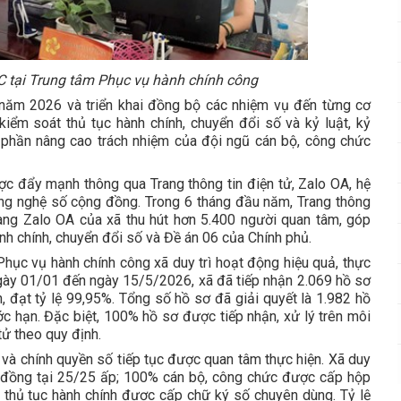
C tại Trung tâm Phục vụ hành chính công
năm 2026 và triển khai đồng bộ các nhiệm vụ đến từng cơ
 kiểm soát thủ tục hành chính, chuyển đổi số và kỷ luật, kỷ
 phần nâng cao trách nhiệm của đội ngũ cán bộ, công chức
ược đẩy mạnh thông qua Trang thông tin điện tử, Zalo OA, hệ
ông nghệ số cộng đồng. Trong 6 tháng đầu năm, Trang thông
 Trang Zalo OA của xã thu hút hơn 5.400 người quan tâm, góp
nh chính, chuyển đổi số và Đề án 06 của Chính phủ.
 Phục vụ hành chính công xã duy trì hoạt động hiệu quả, thực
ngày 01/01 đến ngày 15/5/2026, xã đã tiếp nhận 2.069 hồ sơ
n, đạt tỷ lệ 99,95%. Tổng số hồ sơ đã giải quyết là 1.982 hồ
c hạn. Đặc biệt, 100% hồ sơ được tiếp nhận, xử lý trên môi
tử theo quy định.
 và chính quyền số tiếp tục được quan tâm thực hiện. Xã duy
g đồng tại 25/25 ấp; 100% cán bộ, công chức được cấp hộp
t thủ tục hành chính được cấp chữ ký số chuyên dùng. Tỷ lệ