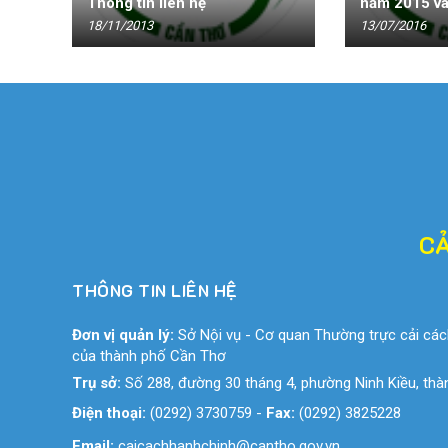
Thông tin liên hệ
năm 2015 và 
18/11/2013
13/07/2016
CẢ
THÔNG TIN LIÊN HỆ
Đơn vị quản lý:
Sở Nội vụ - Cơ quan Thường trực cải các
của thành phố Cần Thơ
Trụ sở:
Số 288, đường 30 tháng 4, phường Ninh Kiều, th
Điện thoại:
(0292) 3730759
-
Fax:
(0292) 3825228
Email:
caicachhanhchinh@cantho.gov.vn