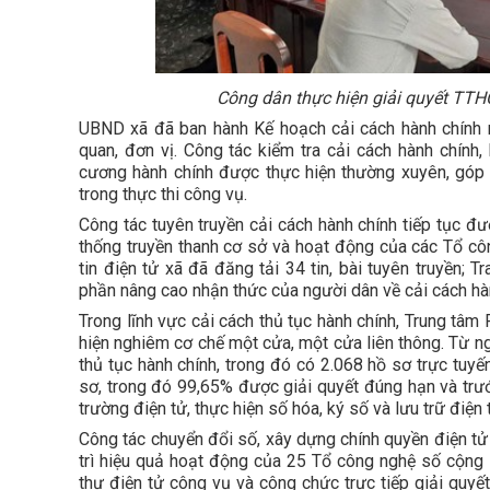
Công dân thực hiện giải quyết TTH
UBND xã đã ban hành Kế hoạch cải cách hành chính 
quan, đơn vị. Công tác kiểm tra cải cách hành chính,
cương hành chính được thực hiện thường xuyên, góp
trong thực thi công vụ.
Công tác tuyên truyền cải cách hành chính tiếp tục đ
thống truyền thanh cơ sở và hoạt động của các Tổ c
tin điện tử xã đã đăng tải 34 tin, bài tuyên truyền;
phần nâng cao nhận thức của người dân về cải cách hà
Trong lĩnh vực cải cách thủ tục hành chính, Trung tâm
hiện nghiêm cơ chế một cửa, một cửa liên thông. Từ 
thủ tục hành chính, trong đó có 2.068 hồ sơ trực tuyế
sơ, trong đó 99,65% được giải quyết đúng hạn và trướ
trường điện tử, thực hiện số hóa, ký số và lưu trữ điện 
Công tác chuyển đổi số, xây dựng chính quyền điện tử
trì hiệu quả hoạt động của 25 Tổ công nghệ số cộn
thư điện tử công vụ và công chức trực tiếp giải quyế