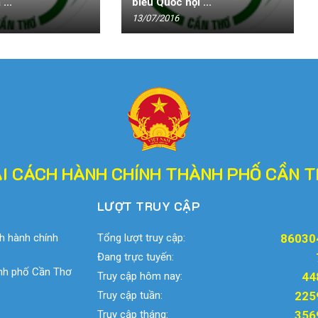
...
biểu Quốc hội ...
13/07/2016
I CÁCH HÀNH CHÍNH THÀNH PHỐ CẦN 
LƯỢT TRUY CẬP
h hành chính
Tổng lượt truy cập:
86030
Đang trực tuyến:
ành phố Cần Thơ
Truy cập hôm nay:
44
Truy cập tuần:
225
Truy cập tháng:
356