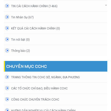
TIN CẢI CÁCH HÀNH CHÍNH (1466)
Tin Nhân Sự (67)
KẾT QUẢ CẢI CÁCH HÀNH CHÍNH (0)
Tin nổi bật (0)
Thông báo (2)
CHUYÊN MỤC CCHC
TRANG THÔNG TIN CCHC SỞ, NGÀNH, ĐỊA PHƯƠNG
CÁC TỔ CHỨC CHỈ ĐẠO, ĐIỀU HÀNH CCHC
CÔNG CHỨC CHUYÊN TRÁCH CCHC
HƯỚNG DẪN NGHIỆP VỤ CẢI CÁCH HÀNH CHÍNH