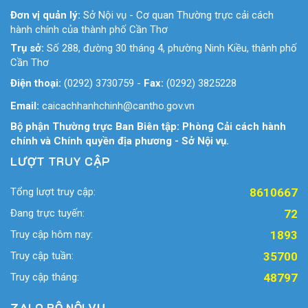
Đơn vị quản lý:
Sở Nội vụ - Cơ quan Thường trực cải cách
hành chính của thành phố Cần Thơ
Trụ sở:
Số 288, đường 30 tháng 4, phường Ninh Kiều, thành phố
Cần Thơ
Điện thoại:
(0292) 3730759
-
Fax:
(0292) 3825228
Email:
caicachhanhchinh@cantho.gov.vn
Bộ phận Thường trực Ban Biên tập: Phòng Cải cách hành
chính và Chính quyền địa phương - Sở Nội vụ.
LƯỢT TRUY CẬP
Tổng lượt truy cập:
8610667
Đang trực tuyến:
72
Truy cập hôm nay:
1893
Truy cập tuần:
35700
Truy cập tháng:
48797
ZALO BỘ NỘI VỤ