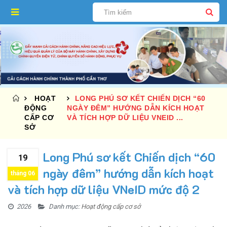
HOẠT
LONG PHÚ SƠ KẾT CHIẾN DỊCH “60
ĐỘNG
NGÀY ĐÊM” HƯỚNG DẪN KÍCH HOẠT
CẤP CƠ
VÀ TÍCH HỢP DỮ LIỆU VNEID ...
SỞ
Long Phú sơ kết Chiến dịch “60
19
ngày đêm” hướng dẫn kích hoạt
tháng 06
và tích hợp dữ liệu VNeID mức độ 2
2026
Danh mục:
Hoạt động cấp cơ sở