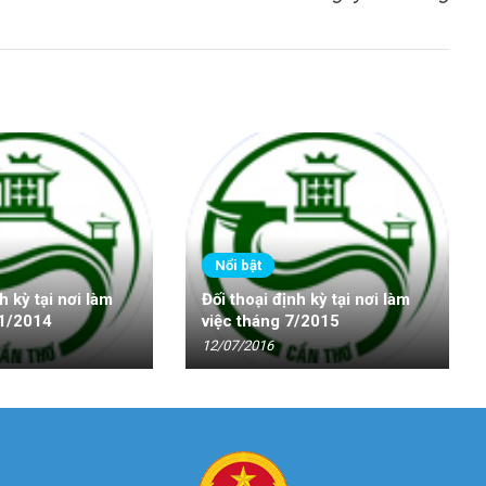
Nổi bật
h kỳ tại nơi làm
Đối thoại định kỳ tại nơi làm
11/2014
việc tháng 7/2015
12/07/2016