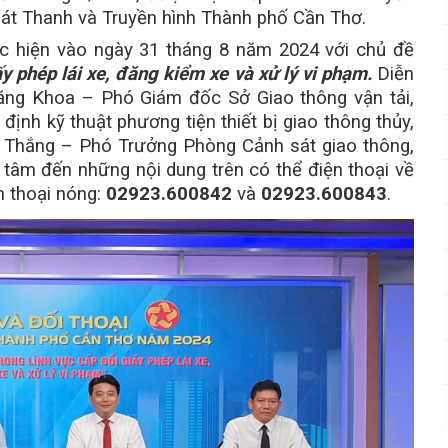
át Thanh và Truyền hình Thành phố Cần Thơ.
ực hiện vào ngày 31 tháng 8 năm 2024 với chủ đề
ấy phép lái xe, đăng kiểm xe và xử lý vi phạm.
Diễn
ăng Khoa – Phó Giám đốc Sở Giao thông vận tải,
nh kỹ thuật phương tiện thiết bị giao thông thủy,
 Thắng – Phó Trưởng Phòng Cảnh sát giao thông,
tâm đến những nội dung trên có thể điện thoại về
n thoại nóng:
02923.600842
và
02923.600843
.