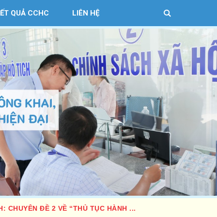
KẾT QUẢ CCHC
LIÊN HỆ
 CHUYÊN ĐỀ 2 VỀ “THỦ TỤC HÀNH ...