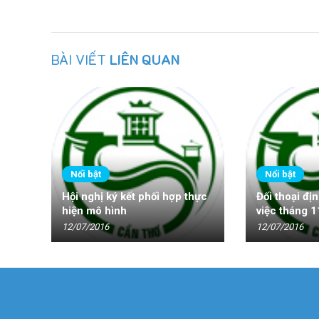
BÀI VIẾT
LIÊN QUAN
Nổi bật
Nổi bật
Hội nghị ký kết phối hợp thực
Đối thoại địn
hiện mô hình
việc tháng 
12/07/2016
12/07/2016