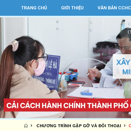
TRANG CHỦ
GIỚI THIỆU
VĂN BẢN CCHC
CHƯƠNG TRÌNH GẶP GỠ VÀ ĐỐI THOẠI