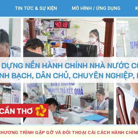
TIN TỨC & SỰ KIỆN
MÔ HÌNH / ỨNG DỤNG
CHƯƠNG TRÌNH GẶP GỠ VÀ ĐỐI THOẠI CẢI CÁCH HÀNH CHÍNH: